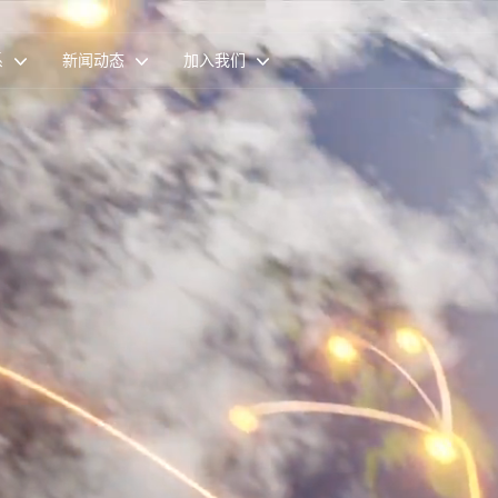
系
新闻动态
加入我们