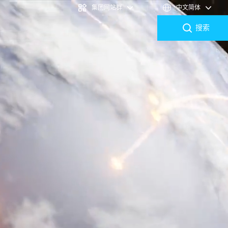
集团网站群
中文简体
搜索