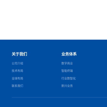
关于我们
业务体系
公司介绍
数字商业
技术布局
智能终端
全球布局
行业数智化
联系我们
新兴业务