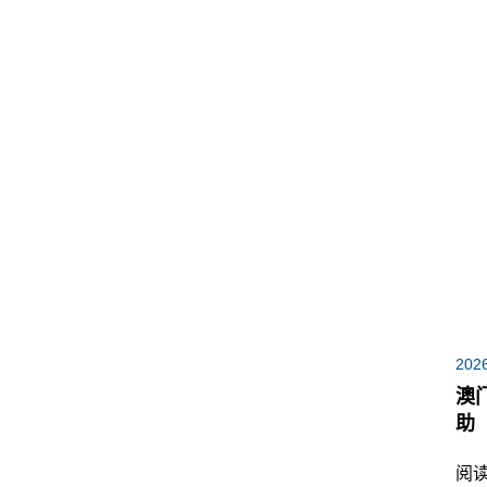
202
澳
助
阅