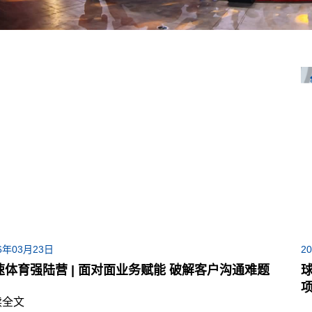
6年03月23日
2
速体育强陆营 | 面对面业务赋能 破解客户沟通难题
读全文