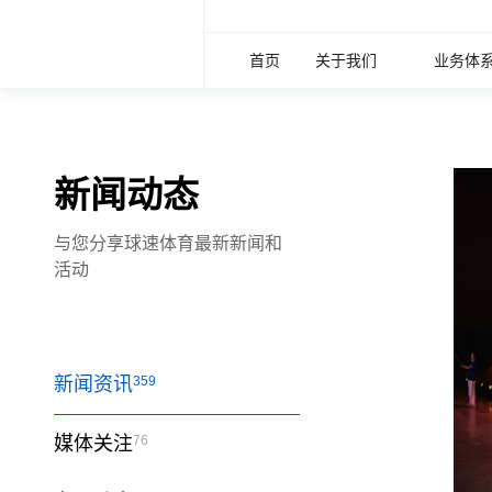
首页
关于我们
业务体
新闻动态
与您分享球速体育最新新闻和
活动
新闻资讯
359
媒体关注
76