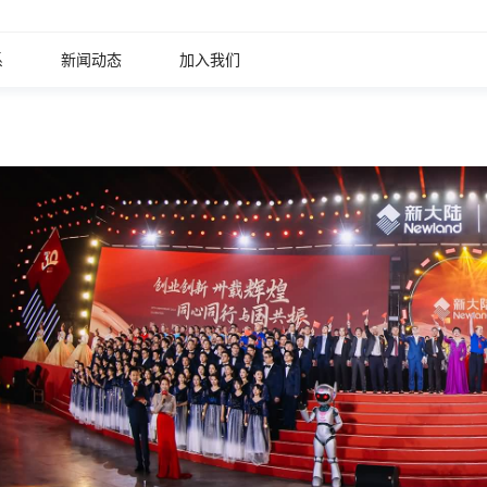
系
新闻动态
加入我们