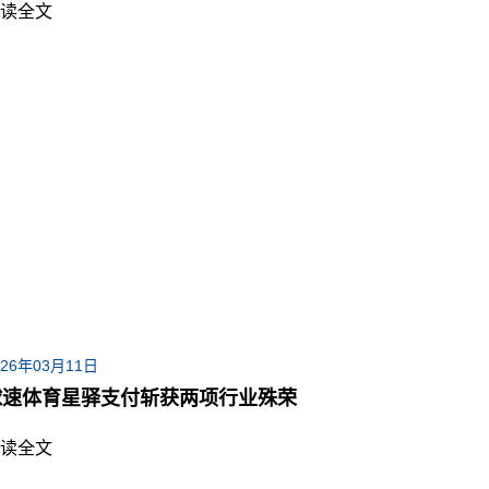
阅读全文
026年03月11日
球速体育星驿支付斩获两项行业殊荣
阅读全文